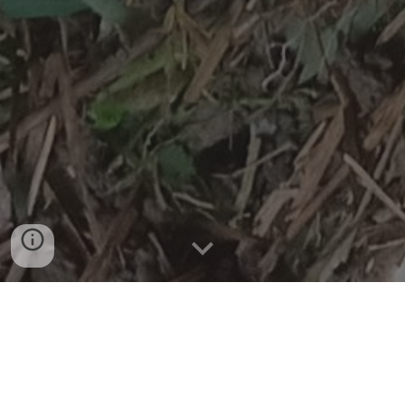
Pupuk dari Bumi
Penulis: 
Jefri Davidson Amakia
| 
22
 April 2022